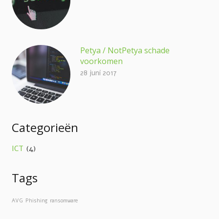
Petya / NotPetya schade
voorkomen
28 juni 2017
Categorieën
ICT
(4)
Tags
AVG
Phishing
ransomware