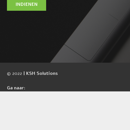
INDIENEN
© 2022
| KSH Solutions
Ga naar:
Systeembeheer
Werkplekbeheer
Security oplossingen
Hardware & Software
Over ons